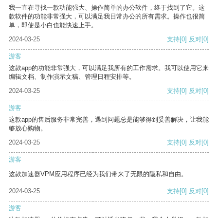
我一直在寻找一款功能强大、操作简单的办公软件，终于找到了它。这
款软件的功能非常强大，可以满足我日常办公的所有需求。操作也很简
单，即使是小白也能快速上手。
2024-03-25
支持
[0]
反对
[0]
游客
这款app的功能非常强大，可以满足我所有的工作需求。我可以使用它来
编辑文档、制作演示文稿、管理日程安排等。
2024-03-25
支持
[0]
反对
[0]
游客
这款app的售后服务非常完善，遇到问题总是能够得到妥善解决，让我能
够放心购物。
2024-03-25
支持
[0]
反对
[0]
游客
这款加速器VPM应用程序已经为我们带来了无限的隐私和自由。
2024-03-25
支持
[0]
反对
[0]
游客