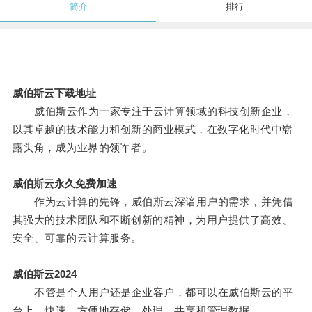
简介
排行
威伯斯云下载地址
威伯斯云作为一家专注于云计算领域的科技创新企业，
以其卓越的技术能力和创新的商业模式，在数字化时代中崭
露头角，成为业界的领军者。
威伯斯云永久免费加速
作为云计算的先锋，威伯斯云深谙用户的需求，并凭借
其强大的技术团队和不断创新的精神，为用户提供了高效、
安全、可靠的云计算服务。
威伯斯云2024
不管是个人用户还是企业客户，都可以在威伯斯云的平
台上，快速、方便地存储、处理、共享和管理数据。