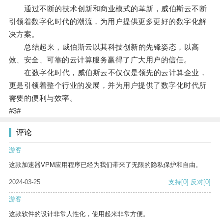
通过不断的技术创新和商业模式的革新，威伯斯云不断
引领着数字化时代的潮流，为用户提供更多更好的数字化解
决方案。
总结起来，威伯斯云以其科技创新的先锋姿态，以高
效、安全、可靠的云计算服务赢得了广大用户的信任。
在数字化时代，威伯斯云不仅仅是领先的云计算企业，
更是引领着整个行业的发展，并为用户提供了数字化时代所
需要的便利与效率。
#3#
评论
游客
这款加速器VPM应用程序已经为我们带来了无限的隐私保护和自由。
2024-03-25
支持
[0]
反对
[0]
游客
这款软件的设计非常人性化，使用起来非常方便。