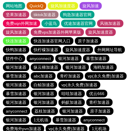
网站地图
QuickQ
旋风加速度器
旋风加速
坚果加速器
tiktok加速器
狗急加速器官网
免费vqn外网加速
小蓝鸟
优途加速器官网
风驰加速器
旋风加速器
免费vps加速器外网苹果版
旋风加速度器
快连加速器
快连加速器官网入口
原子加速器
快鸭加速器
快柠檬加速器
旋风加速度器
外网网址导航
软件中心
anyconnect
银河加速器
暴雪加速器
银河加速器
纵云梯加速器
银河加速器
海鸥加速器
暴雪加速器
abc加速器
青柠加速器
vp(永久免费)加速器
银河加速器
白鲸加速器
vp(永久免费)加速器
暴雪加速器
银河加速器
哇哇加速器
优云666
银河加速器
银河加速器
蚂蚁加速器
青柠加速器
anyconnect
荔枝加速器
银河加速器
原子加速器
银河加速器
1元机场
暴雪加速器
anyconnect
免费海外pvn加速器
vp(永久免费)加速器
1元机场