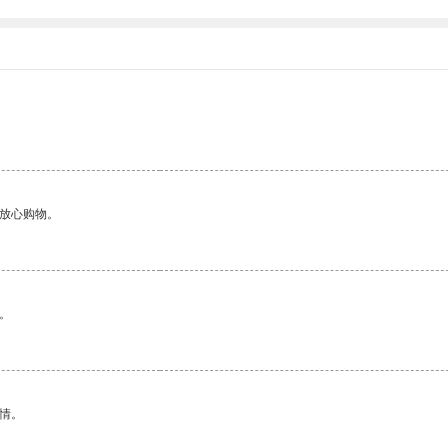
够放心购物。
。
情。