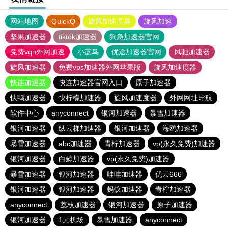
网站地图
QuickQ
旋风加速度器
旋风加速
坚果加速器
tiktok加速器
狗急加速器官网
免费vqn外网加速
小蓝鸟
优途加速器官网
风驰加速器
旋风加速器
免费vps加速器外网苹果版
旋风加速度器
快连加速器
快连加速器官网入口
原子加速器
快鸭加速器
快柠檬加速器
旋风加速度器
外网网址导航
软件中心
anyconnect
银河加速器
暴雪加速器
银河加速器
纵云梯加速器
银河加速器
海鸥加速器
暴雪加速器
abc加速器
青柠加速器
vp(永久免费)加速器
银河加速器
白鲸加速器
vp(永久免费)加速器
暴雪加速器
银河加速器
哇哇加速器
优云666
银河加速器
银河加速器
蚂蚁加速器
青柠加速器
anyconnect
荔枝加速器
银河加速器
原子加速器
银河加速器
1元机场
暴雪加速器
anyconnect