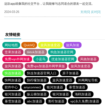
这款app就像我的社交平台，让我能够与志同道合的朋友一起交流。
2024-03-26
支持
[0]
反对
[0]
友情链接
网站地图
QuickQ
旋风加速度器
旋风加速
坚果加速器
tiktok加速器
狗急加速器官网
免费vqn外网加速
小蓝鸟
优途加速器官网
风驰加速器
旋风加速器
免费vps加速器外网苹果版
旋风加速度器
快连加速器
快连加速器官网入口
原子加速器
快鸭加速器
快柠檬加速器
旋风加速度器
外网网址导航
软件中心
anyconnect
银河加速器
暴雪加速器
银河加速器
纵云梯加速器
银河加速器
海鸥加速器
暴雪加速器
abc加速器
青柠加速器
vp(永久免费)加速器