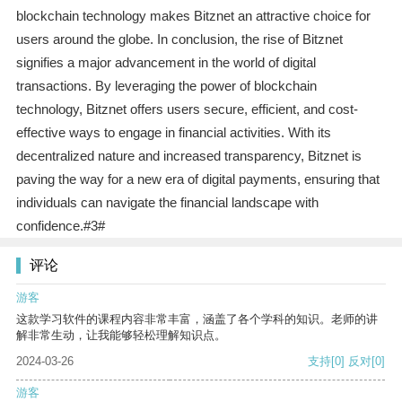
blockchain technology makes Bitznet an attractive choice for
users around the globe. In conclusion, the rise of Bitznet
signifies a major advancement in the world of digital
transactions. By leveraging the power of blockchain
technology, Bitznet offers users secure, efficient, and cost-
effective ways to engage in financial activities. With its
decentralized nature and increased transparency, Bitznet is
paving the way for a new era of digital payments, ensuring that
individuals can navigate the financial landscape with
confidence.#3#
评论
游客
这款学习软件的课程内容非常丰富，涵盖了各个学科的知识。老师的讲
解非常生动，让我能够轻松理解知识点。
2024-03-26
支持
[0]
反对
[0]
游客