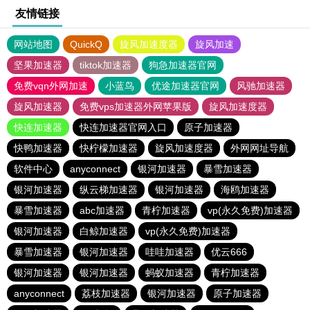
友情链接
网站地图
QuickQ
旋风加速度器
旋风加速
坚果加速器
tiktok加速器
狗急加速器官网
免费vqn外网加速
小蓝鸟
优途加速器官网
风驰加速器
旋风加速器
免费vps加速器外网苹果版
旋风加速度器
快连加速器
快连加速器官网入口
原子加速器
快鸭加速器
快柠檬加速器
旋风加速度器
外网网址导航
软件中心
anyconnect
银河加速器
暴雪加速器
银河加速器
纵云梯加速器
银河加速器
海鸥加速器
暴雪加速器
abc加速器
青柠加速器
vp(永久免费)加速器
银河加速器
白鲸加速器
vp(永久免费)加速器
暴雪加速器
银河加速器
哇哇加速器
优云666
银河加速器
银河加速器
蚂蚁加速器
青柠加速器
anyconnect
荔枝加速器
银河加速器
原子加速器