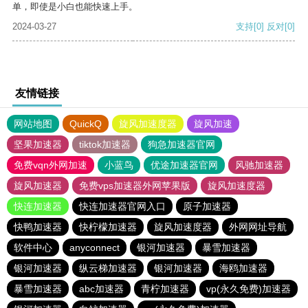
单，即使是小白也能快速上手。
2024-03-27
支持
[0]
反对
[0]
友情链接
网站地图
QuickQ
旋风加速度器
旋风加速
坚果加速器
tiktok加速器
狗急加速器官网
免费vqn外网加速
小蓝鸟
优途加速器官网
风驰加速器
旋风加速器
免费vps加速器外网苹果版
旋风加速度器
快连加速器
快连加速器官网入口
原子加速器
快鸭加速器
快柠檬加速器
旋风加速度器
外网网址导航
软件中心
anyconnect
银河加速器
暴雪加速器
银河加速器
纵云梯加速器
银河加速器
海鸥加速器
暴雪加速器
abc加速器
青柠加速器
vp(永久免费)加速器