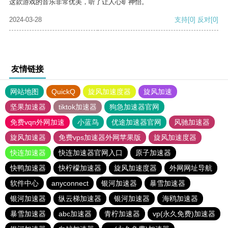
这款游戏的音乐非常优美，听了让人心旷神怡。
2024-03-28
支持
[0]
反对
[0]
友情链接
网站地图
QuickQ
旋风加速度器
旋风加速
坚果加速器
tiktok加速器
狗急加速器官网
免费vqn外网加速
小蓝鸟
优途加速器官网
风驰加速器
旋风加速器
免费vps加速器外网苹果版
旋风加速度器
快连加速器
快连加速器官网入口
原子加速器
快鸭加速器
快柠檬加速器
旋风加速度器
外网网址导航
软件中心
anyconnect
银河加速器
暴雪加速器
银河加速器
纵云梯加速器
银河加速器
海鸥加速器
暴雪加速器
abc加速器
青柠加速器
vp(永久免费)加速器