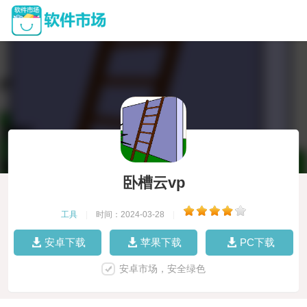
卧槽云vp
工具
|
时间：2024-03-28
|
安卓下载
苹果下载
PC下载
安卓市场，安全绿色