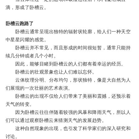
滴，形成了卧槽云。
卧槽云跑路了
卧槽云通常呈现出独特的辐射状轮廓，给人们一种天空
中星星闪耀的感觉。
卧槽云并不常见，而且形成的时间很短暂，通常只能持
续几分钟或者几个小时。
因此，能够目睹到卧槽云的人们都有着幸运的经历。
卧槽云的壮观景象也让人们难以忘怀。
云体纹理分明、分布均匀，形状独特，像是大自然为人
们展现的一次壮丽的艺术表演。
卧槽云的出现不仅给人们带来了美丽和震撼，还预示着
天气的转变。
因为卧槽云往往伴随着较强的风暴和降雨天气，所以人
们可以通过观察卧槽云来猜测天气的发展趋势。
这种自然现象的出现，也引发了科学家们的深入研究和
讨论。