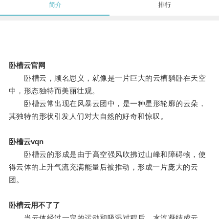
简介
排行
卧槽云官网
卧槽云，顾名思义，就像是一片巨大的云槽躺卧在天空
中，形态独特而美丽壮观。
卧槽云常出现在风暴云团中，是一种星形轮廓的云朵，
其独特的形状引发人们对大自然的好奇和惊叹。
卧槽云vqn
卧槽云的形成是由于高空强风吹拂过山峰和障碍物，使
得云体的上升气流充满能量后被推动，形成一片庞大的云
团。
卧槽云用不了了
当云体经过一定的运动和吸湿过程后，水汽凝结成云