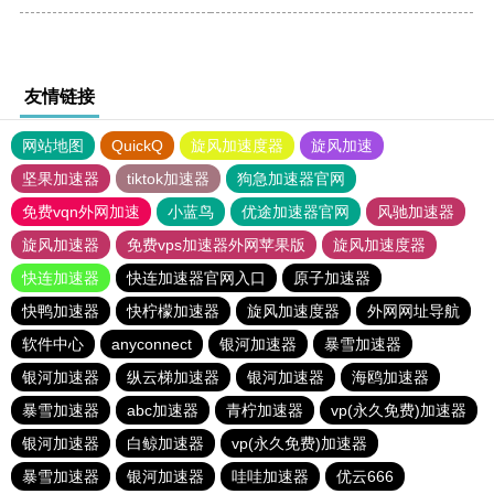
友情链接
网站地图
QuickQ
旋风加速度器
旋风加速
坚果加速器
tiktok加速器
狗急加速器官网
免费vqn外网加速
小蓝鸟
优途加速器官网
风驰加速器
旋风加速器
免费vps加速器外网苹果版
旋风加速度器
快连加速器
快连加速器官网入口
原子加速器
快鸭加速器
快柠檬加速器
旋风加速度器
外网网址导航
软件中心
anyconnect
银河加速器
暴雪加速器
银河加速器
纵云梯加速器
银河加速器
海鸥加速器
暴雪加速器
abc加速器
青柠加速器
vp(永久免费)加速器
银河加速器
白鲸加速器
vp(永久免费)加速器
暴雪加速器
银河加速器
哇哇加速器
优云666