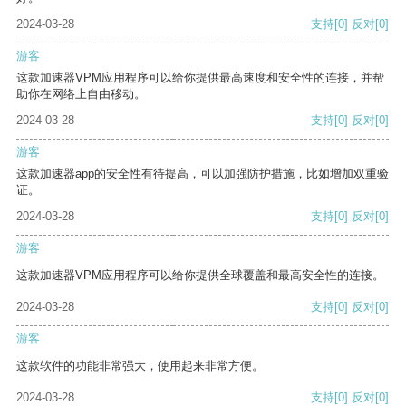
2024-03-28
支持
[0]
反对
[0]
游客
这款加速器VPM应用程序可以给你提供最高速度和安全性的连接，并帮
助你在网络上自由移动。
2024-03-28
支持
[0]
反对
[0]
游客
这款加速器app的安全性有待提高，可以加强防护措施，比如增加双重验
证。
2024-03-28
支持
[0]
反对
[0]
游客
这款加速器VPM应用程序可以给你提供全球覆盖和最高安全性的连接。
2024-03-28
支持
[0]
反对
[0]
游客
这款软件的功能非常强大，使用起来非常方便。
2024-03-28
支持
[0]
反对
[0]