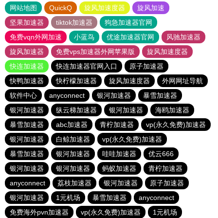
网站地图
QuickQ
旋风加速度器
旋风加速
坚果加速器
tiktok加速器
狗急加速器官网
免费vqn外网加速
小蓝鸟
优途加速器官网
风驰加速器
旋风加速器
免费vps加速器外网苹果版
旋风加速度器
快连加速器
快连加速器官网入口
原子加速器
快鸭加速器
快柠檬加速器
旋风加速度器
外网网址导航
软件中心
anyconnect
银河加速器
暴雪加速器
银河加速器
纵云梯加速器
银河加速器
海鸥加速器
暴雪加速器
abc加速器
青柠加速器
vp(永久免费)加速器
银河加速器
白鲸加速器
vp(永久免费)加速器
暴雪加速器
银河加速器
哇哇加速器
优云666
银河加速器
银河加速器
蚂蚁加速器
青柠加速器
anyconnect
荔枝加速器
银河加速器
原子加速器
银河加速器
1元机场
暴雪加速器
anyconnect
免费海外pvn加速器
vp(永久免费)加速器
1元机场