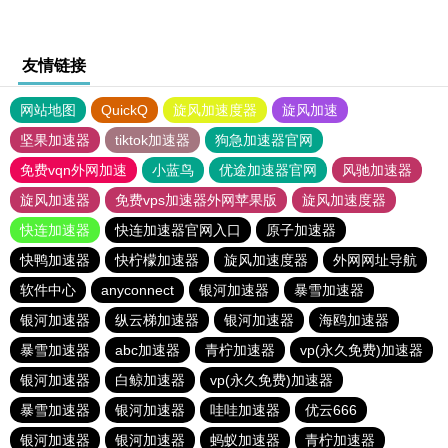
友情链接
网站地图
QuickQ
旋风加速度器
旋风加速
坚果加速器
tiktok加速器
狗急加速器官网
免费vqn外网加速
小蓝鸟
优途加速器官网
风驰加速器
旋风加速器
免费vps加速器外网苹果版
旋风加速度器
快连加速器
快连加速器官网入口
原子加速器
快鸭加速器
快柠檬加速器
旋风加速度器
外网网址导航
软件中心
anyconnect
银河加速器
暴雪加速器
银河加速器
纵云梯加速器
银河加速器
海鸥加速器
暴雪加速器
abc加速器
青柠加速器
vp(永久免费)加速器
银河加速器
白鲸加速器
vp(永久免费)加速器
暴雪加速器
银河加速器
哇哇加速器
优云666
银河加速器
银河加速器
蚂蚁加速器
青柠加速器