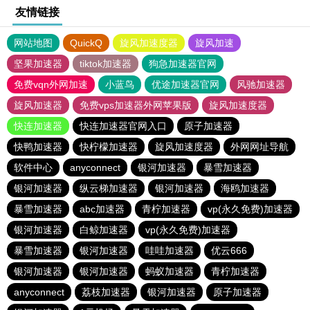
友情链接
网站地图
QuickQ
旋风加速度器
旋风加速
坚果加速器
tiktok加速器
狗急加速器官网
免费vqn外网加速
小蓝鸟
优途加速器官网
风驰加速器
旋风加速器
免费vps加速器外网苹果版
旋风加速度器
快连加速器
快连加速器官网入口
原子加速器
快鸭加速器
快柠檬加速器
旋风加速度器
外网网址导航
软件中心
anyconnect
银河加速器
暴雪加速器
银河加速器
纵云梯加速器
银河加速器
海鸥加速器
暴雪加速器
abc加速器
青柠加速器
vp(永久免费)加速器
银河加速器
白鲸加速器
vp(永久免费)加速器
暴雪加速器
银河加速器
哇哇加速器
优云666
银河加速器
银河加速器
蚂蚁加速器
青柠加速器
anyconnect
荔枝加速器
银河加速器
原子加速器