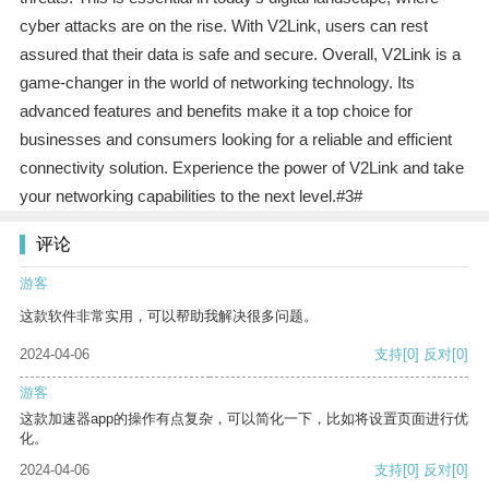
cyber attacks are on the rise. With V2Link, users can rest
assured that their data is safe and secure. Overall, V2Link is a
game-changer in the world of networking technology. Its
advanced features and benefits make it a top choice for
businesses and consumers looking for a reliable and efficient
connectivity solution. Experience the power of V2Link and take
your networking capabilities to the next level.#3#
评论
游客
这款软件非常实用，可以帮助我解决很多问题。
2024-04-06
支持
[0]
反对
[0]
游客
这款加速器app的操作有点复杂，可以简化一下，比如将设置页面进行优
化。
2024-04-06
支持
[0]
反对
[0]