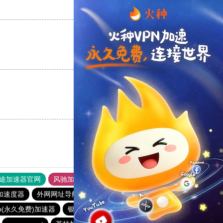
支持
[0]
反对
[0]
支持
[0]
反对
[0]
支持
[0]
反对
[0]
途加速器官网
风驰加速器
旋风加速器
加速度器
外网网址导航
软件中心
anyconnect
p(永久免费)加速器
银河加速器
白鲸加速器