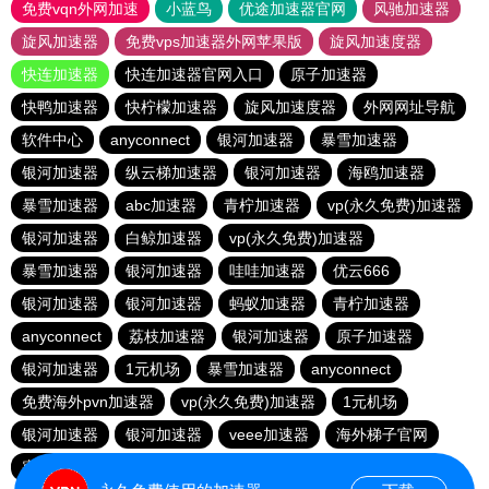
免费vqn外网加速
小蓝鸟
优途加速器官网
风驰加速器
旋风加速器
免费vps加速器外网苹果版
旋风加速度器
快连加速器
快连加速器官网入口
原子加速器
快鸭加速器
快柠檬加速器
旋风加速度器
外网网址导航
软件中心
anyconnect
银河加速器
暴雪加速器
银河加速器
纵云梯加速器
银河加速器
海鸥加速器
暴雪加速器
abc加速器
青柠加速器
vp(永久免费)加速器
银河加速器
白鲸加速器
vp(永久免费)加速器
暴雪加速器
银河加速器
哇哇加速器
优云666
银河加速器
银河加速器
蚂蚁加速器
青柠加速器
anyconnect
荔枝加速器
银河加速器
原子加速器
银河加速器
1元机场
暴雪加速器
anyconnect
免费海外pvn加速器
vp(永久免费)加速器
1元机场
银河加速器
银河加速器
veee加速器
海外梯子官网
蜜蜂加速器
番石榴加速器
速鹰666
银河加速器