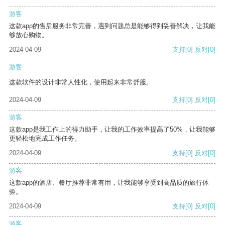
游客
这款app的售后服务非常完善，遇到问题总是能够得到妥善解决，让我能
够放心购物。
2024-04-09
支持
[0]
反对
[0]
游客
这款软件的设计非常人性化，使用起来非常舒服。
2024-04-09
支持
[0]
反对
[0]
游客
这款app是我工作上的得力助手，让我的工作效率提高了50%，让我能够
更轻松地完成工作任务。
2024-04-09
支持
[0]
反对
[0]
游客
这款app的酒店、餐厅推荐非常有用，让我能够享受到高品质的旅行体
验。
2024-04-09
支持
[0]
反对
[0]
游客