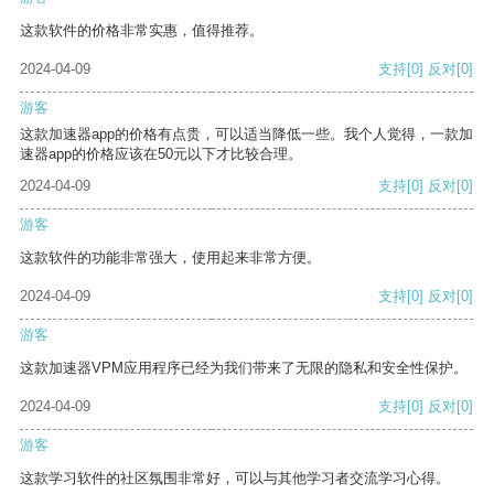
这款软件的价格非常实惠，值得推荐。
2024-04-09
支持
[0]
反对
[0]
游客
这款加速器app的价格有点贵，可以适当降低一些。我个人觉得，一款加
速器app的价格应该在50元以下才比较合理。
2024-04-09
支持
[0]
反对
[0]
游客
这款软件的功能非常强大，使用起来非常方便。
2024-04-09
支持
[0]
反对
[0]
游客
这款加速器VPM应用程序已经为我们带来了无限的隐私和安全性保护。
2024-04-09
支持
[0]
反对
[0]
游客
这款学习软件的社区氛围非常好，可以与其他学习者交流学习心得。