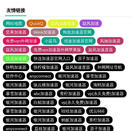
友情链接
网站地图
QuickQ
旋风加速度器
旋风加速
坚果加速器
tiktok加速器
狗急加速器官网
免费vqn外网加速
小蓝鸟
优途加速器官网
风驰加速器
旋风加速器
免费vps加速器外网苹果版
旋风加速度器
快连加速器
快连加速器官网入口
原子加速器
快鸭加速器
快柠檬加速器
旋风加速度器
外网网址导航
软件中心
anyconnect
银河加速器
暴雪加速器
银河加速器
纵云梯加速器
银河加速器
海鸥加速器
暴雪加速器
abc加速器
青柠加速器
vp(永久免费)加速器
银河加速器
白鲸加速器
vp(永久免费)加速器
暴雪加速器
银河加速器
哇哇加速器
优云666
银河加速器
银河加速器
蚂蚁加速器
青柠加速器
anyconnect
荔枝加速器
银河加速器
原子加速器