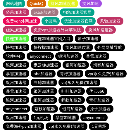
网站地图
QuickQ
旋风加速度器
旋风加速
坚果加速器
tiktok加速器
狗急加速器官网
免费vqn外网加速
小蓝鸟
优途加速器官网
风驰加速器
旋风加速器
免费vps加速器外网苹果版
旋风加速度器
快连加速器
快连加速器官网入口
原子加速器
快鸭加速器
快柠檬加速器
旋风加速度器
外网网址导航
软件中心
anyconnect
银河加速器
暴雪加速器
银河加速器
纵云梯加速器
银河加速器
海鸥加速器
暴雪加速器
abc加速器
青柠加速器
vp(永久免费)加速器
银河加速器
白鲸加速器
vp(永久免费)加速器
暴雪加速器
银河加速器
哇哇加速器
优云666
银河加速器
银河加速器
蚂蚁加速器
青柠加速器
anyconnect
荔枝加速器
银河加速器
原子加速器
银河加速器
1元机场
暴雪加速器
anyconnect
免费海外pvn加速器
vp(永久免费)加速器
1元机场