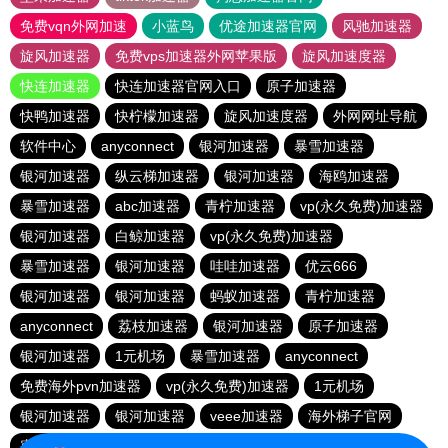
免费vqn外网加速
小蓝鸟
优途加速器官网
风驰加速器
旋风加速器
免费vps加速器外网苹果版
旋风加速度器
快连加速器
快连加速器官网入口
原子加速器
快鸭加速器
快柠檬加速器
旋风加速度器
外网网址导航
软件中心
anyconnect
银河加速器
暴雪加速器
银河加速器
纵云梯加速器
银河加速器
海鸥加速器
暴雪加速器
abc加速器
青柠加速器
vp(永久免费)加速器
银河加速器
白鲸加速器
vp(永久免费)加速器
暴雪加速器
银河加速器
哇哇加速器
优云666
银河加速器
银河加速器
蚂蚁加速器
青柠加速器
anyconnect
荔枝加速器
银河加速器
原子加速器
银河加速器
1元机场
暴雪加速器
anyconnect
免费海外pvn加速器
vp(永久免费)加速器
1元机场
银河加速器
银河加速器
veee加速器
海外梯子官网
蜜蜂加速器
番石榴加速器
速鹰666
银河加速器