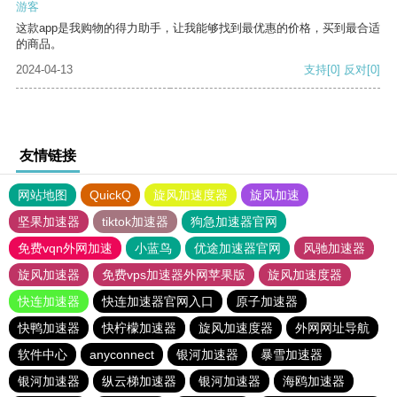
游客
这款app是我购物的得力助手，让我能够找到最优惠的价格，买到最合适
的商品。
2024-04-13
支持
[0]
反对
[0]
友情链接
网站地图
QuickQ
旋风加速度器
旋风加速
坚果加速器
tiktok加速器
狗急加速器官网
免费vqn外网加速
小蓝鸟
优途加速器官网
风驰加速器
旋风加速器
免费vps加速器外网苹果版
旋风加速度器
快连加速器
快连加速器官网入口
原子加速器
快鸭加速器
快柠檬加速器
旋风加速度器
外网网址导航
软件中心
anyconnect
银河加速器
暴雪加速器
银河加速器
纵云梯加速器
银河加速器
海鸥加速器