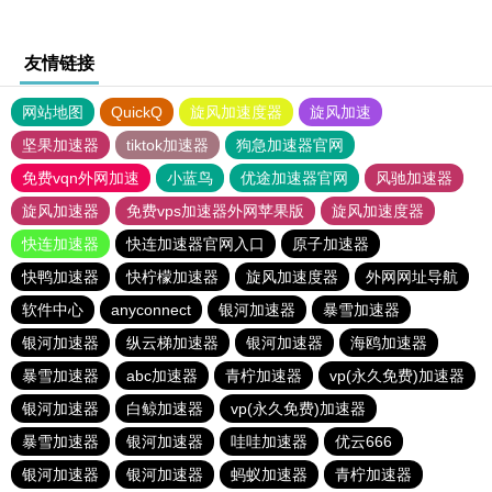
友情链接
网站地图
QuickQ
旋风加速度器
旋风加速
坚果加速器
tiktok加速器
狗急加速器官网
免费vqn外网加速
小蓝鸟
优途加速器官网
风驰加速器
旋风加速器
免费vps加速器外网苹果版
旋风加速度器
快连加速器
快连加速器官网入口
原子加速器
快鸭加速器
快柠檬加速器
旋风加速度器
外网网址导航
软件中心
anyconnect
银河加速器
暴雪加速器
银河加速器
纵云梯加速器
银河加速器
海鸥加速器
暴雪加速器
abc加速器
青柠加速器
vp(永久免费)加速器
银河加速器
白鲸加速器
vp(永久免费)加速器
暴雪加速器
银河加速器
哇哇加速器
优云666
银河加速器
银河加速器
蚂蚁加速器
青柠加速器