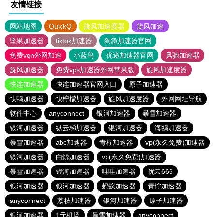
友情链接
网站地图
QuickQ
旋风加速度器
旋风加速
坚果加速器
tiktok加速器
狗急加速器官网
免费vqn外网加速
小蓝鸟
优途加速器官网
风驰加速器
旋风加速器
免费vps加速器外网苹果版
旋风加速度器
快连加速器
快连加速器官网入口
原子加速器
快鸭加速器
快柠檬加速器
旋风加速度器
外网网址导航
软件中心
anyconnect
银河加速器
暴雪加速器
银河加速器
纵云梯加速器
银河加速器
海鸥加速器
暴雪加速器
abc加速器
青柠加速器
vp(永久免费)加速器
银河加速器
白鲸加速器
vp(永久免费)加速器
暴雪加速器
银河加速器
哇哇加速器
优云666
银河加速器
银河加速器
蚂蚁加速器
青柠加速器
anyconnect
荔枝加速器
银河加速器
原子加速器
银河加速器
1元机场
暴雪加速器
anyconnect