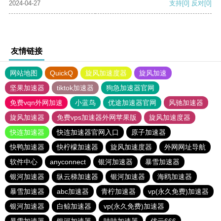
2024-04-27
支持
[0]
反对
[0]
友情链接
网站地图
QuickQ
旋风加速度器
旋风加速
坚果加速器
tiktok加速器
狗急加速器官网
免费vqn外网加速
小蓝鸟
优途加速器官网
风驰加速器
旋风加速器
免费vps加速器外网苹果版
旋风加速度器
快连加速器
快连加速器官网入口
原子加速器
快鸭加速器
快柠檬加速器
旋风加速度器
外网网址导航
软件中心
anyconnect
银河加速器
暴雪加速器
银河加速器
纵云梯加速器
银河加速器
海鸥加速器
暴雪加速器
abc加速器
青柠加速器
vp(永久免费)加速器
银河加速器
白鲸加速器
vp(永久免费)加速器