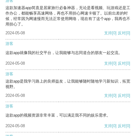
游客
这款加速器app简直是居家旅行必备神器，无论是看视频、玩游戏还是工
作办公，都能畅享高速网络，再也不用担心网速卡顿了。以前出差的时
候，经常因为网速慢而无法正常使用网络，现在有了这个app，我再也不
用担心了。
2024-05-08
支持
[0]
反对
[0]
游客
这款app就像我的社交平台，让我能够与志同道合的朋友一起交流。
2024-05-08
支持
[0]
反对
[0]
游客
这款app是我学习路上的良师益友，让我能够随时随地学习新知识，拓宽
视野。
2024-05-08
支持
[0]
反对
[0]
游客
这款app的视频资源非常丰富，可以满足我不同的娱乐需求。
2024-05-08
支持
[0]
反对
[0]