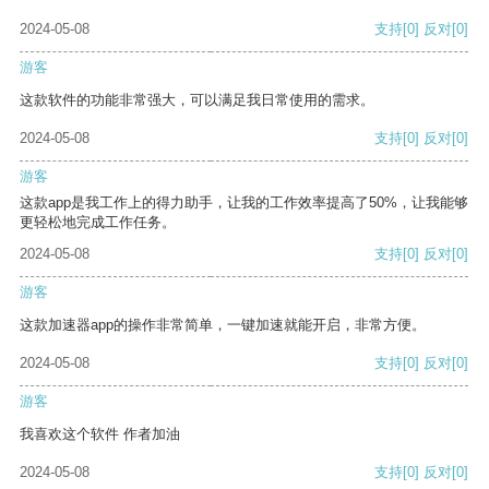
2024-05-08
支持
[0]
反对
[0]
游客
这款软件的功能非常强大，可以满足我日常使用的需求。
2024-05-08
支持
[0]
反对
[0]
游客
这款app是我工作上的得力助手，让我的工作效率提高了50%，让我能够
更轻松地完成工作任务。
2024-05-08
支持
[0]
反对
[0]
游客
这款加速器app的操作非常简单，一键加速就能开启，非常方便。
2024-05-08
支持
[0]
反对
[0]
游客
我喜欢这个软件 作者加油
2024-05-08
支持
[0]
反对
[0]