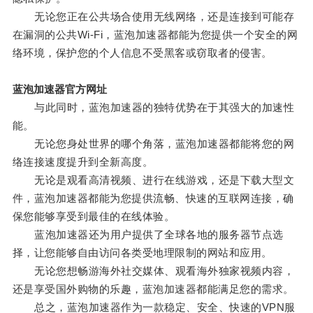
无论您正在公共场合使用无线网络，还是连接到可能存
在漏洞的公共Wi-Fi，蓝泡加速器都能为您提供一个安全的网
络环境，保护您的个人信息不受黑客或窃取者的侵害。
蓝泡加速器官方网址
与此同时，蓝泡加速器的独特优势在于其强大的加速性
能。
无论您身处世界的哪个角落，蓝泡加速器都能将您的网
络连接速度提升到全新高度。
无论是观看高清视频、进行在线游戏，还是下载大型文
件，蓝泡加速器都能为您提供流畅、快速的互联网连接，确
保您能够享受到最佳的在线体验。
蓝泡加速器还为用户提供了全球各地的服务器节点选
择，让您能够自由访问各类受地理限制的网站和应用。
无论您想畅游海外社交媒体、观看海外独家视频内容，
还是享受国外购物的乐趣，蓝泡加速器都能满足您的需求。
总之，蓝泡加速器作为一款稳定、安全、快速的VPN服