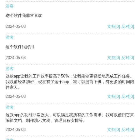
游客
这个软件我非常喜欢
2024-05-08
支持
[0]
反对
[0]
游客
这个软件很好用
2024-05-08
支持
[0]
反对
[0]
游客
这款app让我的工作效率提高了50%，让我能够更轻松地完成工作任务。
我以前经常加班，现在有了这个app，我可以提前下班，有更多的时间陪
伴家人。
2024-05-08
支持
[0]
反对
[0]
游客
这款app的功能非常强大，可以满足我所有的工作需求。我可以使用它来
编辑文档、制作演示文稿、管理日程安排等。
2024-05-08
支持
[0]
反对
[0]