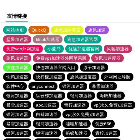
友情链接
网站地图
QuickQ
旋风加速度器
旋风加速
坚果加速器
tiktok加速器
狗急加速器官网
免费vqn外网加速
小蓝鸟
优途加速器官网
风驰加速器
旋风加速器
免费vps加速器外网苹果版
旋风加速度器
快连加速器
快连加速器官网入口
原子加速器
快鸭加速器
快柠檬加速器
旋风加速度器
外网网址导航
软件中心
anyconnect
银河加速器
暴雪加速器
银河加速器
纵云梯加速器
银河加速器
海鸥加速器
暴雪加速器
abc加速器
青柠加速器
vp(永久免费)加速器
银河加速器
白鲸加速器
vp(永久免费)加速器
暴雪加速器
银河加速器
哇哇加速器
优云666
银河加速器
银河加速器
蚂蚁加速器
青柠加速器