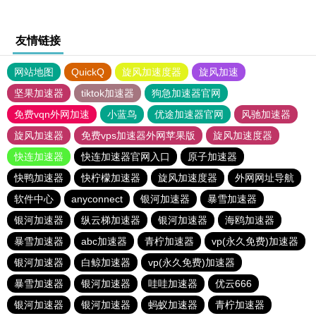
友情链接
网站地图
QuickQ
旋风加速度器
旋风加速
坚果加速器
tiktok加速器
狗急加速器官网
免费vqn外网加速
小蓝鸟
优途加速器官网
风驰加速器
旋风加速器
免费vps加速器外网苹果版
旋风加速度器
快连加速器
快连加速器官网入口
原子加速器
快鸭加速器
快柠檬加速器
旋风加速度器
外网网址导航
软件中心
anyconnect
银河加速器
暴雪加速器
银河加速器
纵云梯加速器
银河加速器
海鸥加速器
暴雪加速器
abc加速器
青柠加速器
vp(永久免费)加速器
银河加速器
白鲸加速器
vp(永久免费)加速器
暴雪加速器
银河加速器
哇哇加速器
优云666
银河加速器
银河加速器
蚂蚁加速器
青柠加速器