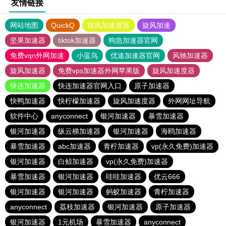
友情链接
网站地图
QuickQ
旋风加速度器
旋风加速
坚果加速器
tiktok加速器
狗急加速器官网
免费vqn外网加速
小蓝鸟
优途加速器官网
风驰加速器
旋风加速器
免费vps加速器外网苹果版
旋风加速度器
快连加速器
快连加速器官网入口
原子加速器
快鸭加速器
快柠檬加速器
旋风加速度器
外网网址导航
软件中心
anyconnect
银河加速器
暴雪加速器
银河加速器
纵云梯加速器
银河加速器
海鸥加速器
暴雪加速器
abc加速器
青柠加速器
vp(永久免费)加速器
银河加速器
白鲸加速器
vp(永久免费)加速器
暴雪加速器
银河加速器
哇哇加速器
优云666
银河加速器
银河加速器
蚂蚁加速器
青柠加速器
anyconnect
荔枝加速器
银河加速器
原子加速器
银河加速器
1元机场
暴雪加速器
anyconnect