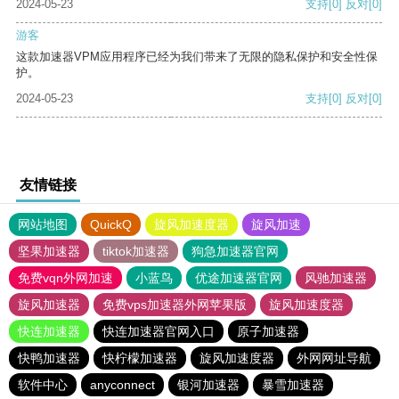
2024-05-23
支持
[0]
反对
[0]
游客
这款加速器VPM应用程序已经为我们带来了无限的隐私保护和安全性保
护。
2024-05-23
支持
[0]
反对
[0]
友情链接
网站地图
QuickQ
旋风加速度器
旋风加速
坚果加速器
tiktok加速器
狗急加速器官网
免费vqn外网加速
小蓝鸟
优途加速器官网
风驰加速器
旋风加速器
免费vps加速器外网苹果版
旋风加速度器
快连加速器
快连加速器官网入口
原子加速器
快鸭加速器
快柠檬加速器
旋风加速度器
外网网址导航
软件中心
anyconnect
银河加速器
暴雪加速器