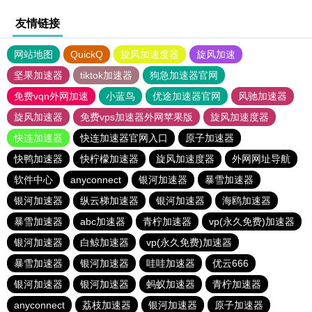
友情链接
网站地图
QuickQ
旋风加速度器
旋风加速
坚果加速器
tiktok加速器
狗急加速器官网
免费vqn外网加速
小蓝鸟
优途加速器官网
风驰加速器
旋风加速器
免费vps加速器外网苹果版
旋风加速度器
快连加速器
快连加速器官网入口
原子加速器
快鸭加速器
快柠檬加速器
旋风加速度器
外网网址导航
软件中心
anyconnect
银河加速器
暴雪加速器
银河加速器
纵云梯加速器
银河加速器
海鸥加速器
暴雪加速器
abc加速器
青柠加速器
vp(永久免费)加速器
银河加速器
白鲸加速器
vp(永久免费)加速器
暴雪加速器
银河加速器
哇哇加速器
优云666
银河加速器
银河加速器
蚂蚁加速器
青柠加速器
anyconnect
荔枝加速器
银河加速器
原子加速器