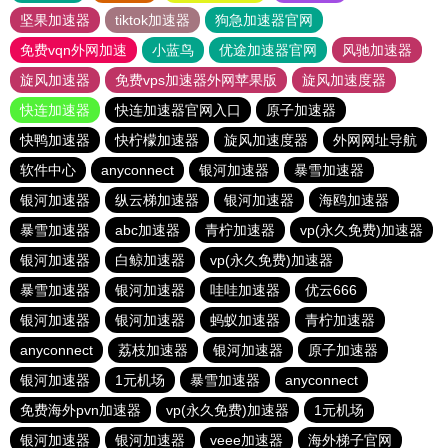
坚果加速器
tiktok加速器
狗急加速器官网
免费vqn外网加速
小蓝鸟
优途加速器官网
风驰加速器
旋风加速器
免费vps加速器外网苹果版
旋风加速度器
快连加速器
快连加速器官网入口
原子加速器
快鸭加速器
快柠檬加速器
旋风加速度器
外网网址导航
软件中心
anyconnect
银河加速器
暴雪加速器
银河加速器
纵云梯加速器
银河加速器
海鸥加速器
暴雪加速器
abc加速器
青柠加速器
vp(永久免费)加速器
银河加速器
白鲸加速器
vp(永久免费)加速器
暴雪加速器
银河加速器
哇哇加速器
优云666
银河加速器
银河加速器
蚂蚁加速器
青柠加速器
anyconnect
荔枝加速器
银河加速器
原子加速器
银河加速器
1元机场
暴雪加速器
anyconnect
免费海外pvn加速器
vp(永久免费)加速器
1元机场
银河加速器
银河加速器
veee加速器
海外梯子官网