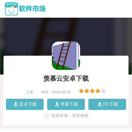
羡慕云安卓下载
工具
|
时间：2024-06-18
|
安卓下载
苹果下载
PC下载
安卓市场，安全绿色