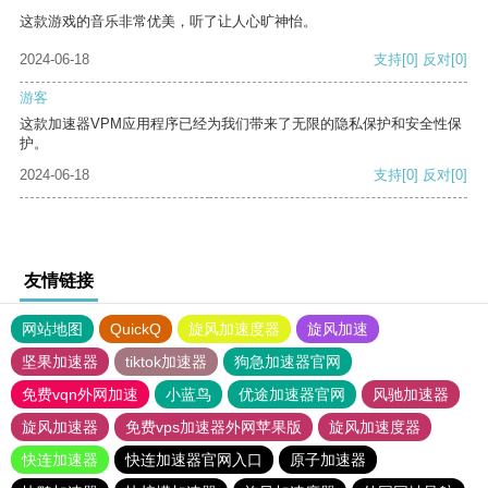
这款游戏的音乐非常优美，听了让人心旷神怡。
2024-06-18
支持
[0]
反对
[0]
游客
这款加速器VPM应用程序已经为我们带来了无限的隐私保护和安全性保
护。
2024-06-18
支持
[0]
反对
[0]
友情链接
网站地图
QuickQ
旋风加速度器
旋风加速
坚果加速器
tiktok加速器
狗急加速器官网
免费vqn外网加速
小蓝鸟
优途加速器官网
风驰加速器
旋风加速器
免费vps加速器外网苹果版
旋风加速度器
快连加速器
快连加速器官网入口
原子加速器