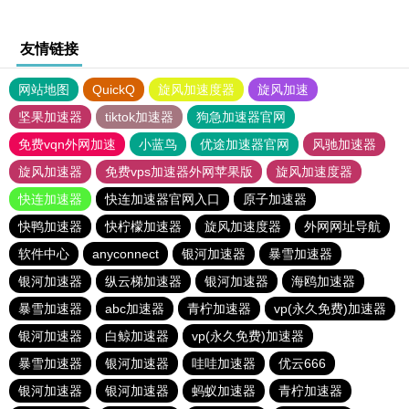
友情链接
网站地图
QuickQ
旋风加速度器
旋风加速
坚果加速器
tiktok加速器
狗急加速器官网
免费vqn外网加速
小蓝鸟
优途加速器官网
风驰加速器
旋风加速器
免费vps加速器外网苹果版
旋风加速度器
快连加速器
快连加速器官网入口
原子加速器
快鸭加速器
快柠檬加速器
旋风加速度器
外网网址导航
软件中心
anyconnect
银河加速器
暴雪加速器
银河加速器
纵云梯加速器
银河加速器
海鸥加速器
暴雪加速器
abc加速器
青柠加速器
vp(永久免费)加速器
银河加速器
白鲸加速器
vp(永久免费)加速器
暴雪加速器
银河加速器
哇哇加速器
优云666
银河加速器
银河加速器
蚂蚁加速器
青柠加速器