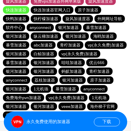
旋风加速器
免费vps加速器外网苹果版
旋风加速度器
快连加速器
快连加速器官网入口
原子加速器
快鸭加速器
快柠檬加速器
旋风加速度器
外网网址导航
软件中心
anyconnect
银河加速器
暴雪加速器
银河加速器
纵云梯加速器
银河加速器
海鸥加速器
暴雪加速器
abc加速器
青柠加速器
vp(永久免费)加速器
银河加速器
白鲸加速器
vp(永久免费)加速器
暴雪加速器
银河加速器
哇哇加速器
优云666
银河加速器
银河加速器
蚂蚁加速器
青柠加速器
anyconnect
荔枝加速器
银河加速器
原子加速器
银河加速器
1元机场
暴雪加速器
anyconnect
免费海外pvn加速器
vp(永久免费)加速器
1元机场
银河加速器
银河加速器
veee加速器
海外梯子官网
蜜蜂加速器
番石榴加速器
速鹰666
银河加速器
永久免费使用的加速器
下载