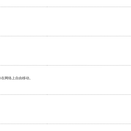
。
你在网络上自由移动。