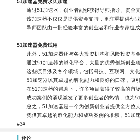
51加速器免费永久加速
通过51加速器，创业者能够获得导师指导、资金支
该加速器不仅仅是提供资金支持，更注重提供创业
导师团队由一批经验丰富的创业者和行业专家组成，
51加速器免费试用
此外，51加速器还与各大投资机构和风险投资基金
通过51加速器的孵化平台，大量的优秀创新创业项
这些项目涉及各个领域，包括科技、互联网、文化
51加速器以其卓越的孵化能力和良好的口碑，吸引
在51加速器的帮助下，许多项目获得了较高的市场
成功案例的涌现激发了更多创业者的热情，也为51
总之，51加速器是一个为创新创业者提供全方位支
凭借其卓越的孵化能力和成功案例的堆积，51加速
#3#
评论