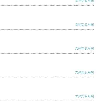
支持
[0]
反对
[0]
支持
[0]
反对
[0]
支持
[0]
反对
[0]
支持
[0]
反对
[0]
支持
[0]
反对
[0]