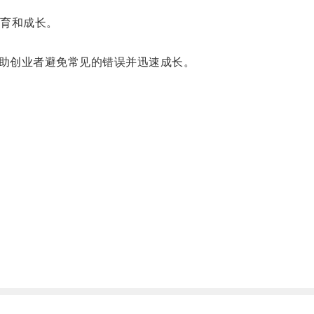
育和成长。
助创业者避免常见的错误并迅速成长。
。