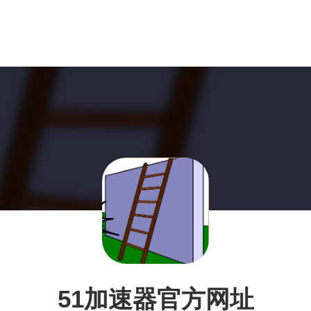
51加速器官方网址