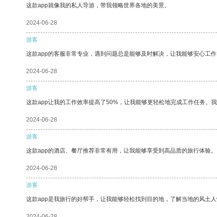
这款app就像我的私人导游，带我领略世界各地的美景。
2024-06-28
游客
这款app的客服非常专业，遇到问题总是能够及时解决，让我能够安心工作
2024-06-28
游客
这款app让我的工作效率提高了50%，让我能够更轻松地完成工作任务。
2024-06-28
游客
这款app的酒店、餐厅推荐非常有用，让我能够享受到高品质的旅行体验。
2024-06-28
游客
这款app是我旅行的好帮手，让我能够轻松找到目的地，了解当地的风土人
2024-06-28