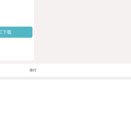
PC下载
排行
。