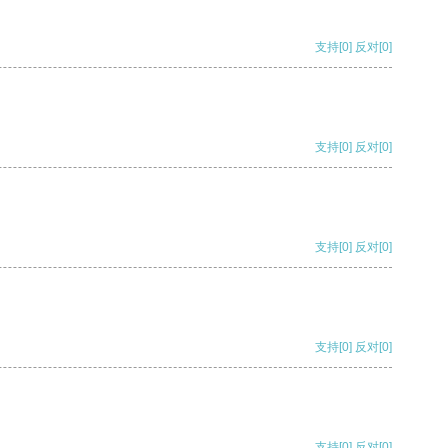
支持
[0]
反对
[0]
支持
[0]
反对
[0]
支持
[0]
反对
[0]
支持
[0]
反对
[0]
支持
[0]
反对
[0]