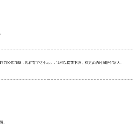
。
我以前经常加班，现在有了这个app，我可以提前下班，有更多的时间陪伴家人。
情。