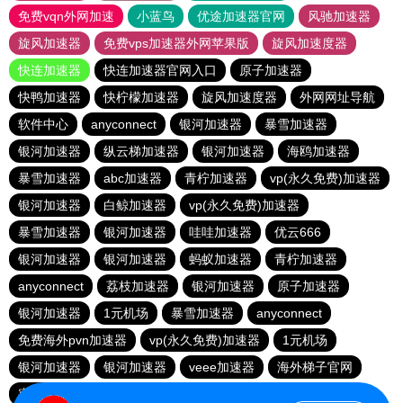
免费vqn外网加速
小蓝鸟
优途加速器官网
风驰加速器
旋风加速器
免费vps加速器外网苹果版
旋风加速度器
快连加速器
快连加速器官网入口
原子加速器
快鸭加速器
快柠檬加速器
旋风加速度器
外网网址导航
软件中心
anyconnect
银河加速器
暴雪加速器
银河加速器
纵云梯加速器
银河加速器
海鸥加速器
暴雪加速器
abc加速器
青柠加速器
vp(永久免费)加速器
银河加速器
白鲸加速器
vp(永久免费)加速器
暴雪加速器
银河加速器
哇哇加速器
优云666
银河加速器
银河加速器
蚂蚁加速器
青柠加速器
anyconnect
荔枝加速器
银河加速器
原子加速器
银河加速器
1元机场
暴雪加速器
anyconnect
免费海外pvn加速器
vp(永久免费)加速器
1元机场
银河加速器
银河加速器
veee加速器
海外梯子官网
蜜蜂加速器
番石榴加速器
速鹰666
银河加速器