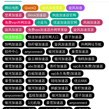
网站地图
QuickQ
旋风加速度器
旋风加速
坚果加速器
tiktok加速器
狗急加速器官网
免费vqn外网加速
小蓝鸟
优途加速器官网
风驰加速器
旋风加速器
免费vps加速器外网苹果版
旋风加速度器
快连加速器
快连加速器官网入口
原子加速器
快鸭加速器
快柠檬加速器
旋风加速度器
外网网址导航
软件中心
anyconnect
银河加速器
暴雪加速器
银河加速器
纵云梯加速器
银河加速器
海鸥加速器
暴雪加速器
abc加速器
青柠加速器
vp(永久免费)加速器
银河加速器
白鲸加速器
vp(永久免费)加速器
暴雪加速器
银河加速器
哇哇加速器
优云666
银河加速器
银河加速器
蚂蚁加速器
青柠加速器
anyconnect
荔枝加速器
银河加速器
原子加速器
银河加速器
1元机场
暴雪加速器
anyconnect