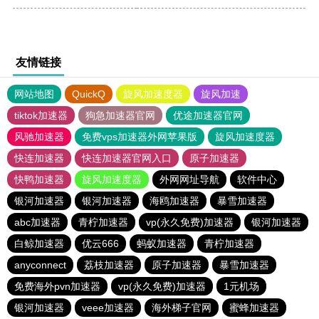
友情链接
网站地图
QuickQ
旋风加速度器
旋风加速
tiktok加速器
狗急加速器官网
优途加速器官网
风驰加速器
免费vps加速器外网苹果版
旋风加速度器
快连加速器
快连加速器官网入口
原子加速器
快鸭加速器
旋风加速度器
外网网址导航
软件中心
银河加速器
银河加速器
海鸥加速器
暴雪加速器
abc加速器
青柠加速器
vp(永久免费)加速器
银河加速器
白鲸加速器
优云666
蚂蚁加速器
青柠加速器
anyconnect
荔枝加速器
原子加速器
暴雪加速器
免费海外pvn加速器
vp(永久免费)加速器
1元机场
银河加速器
veee加速器
海外梯子官网
蜜蜂加速器