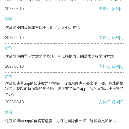
2025-06-10
支持
[0]
反对
[0]
游客
这款游戏的音乐非常优美，听了让人心旷神怡。
2025-06-10
支持
[0]
反对
[0]
游客
这款软件的学习方式非常灵活，可以根据自己的需求选择学习方式。
2025-06-10
支持
[0]
反对
[0]
游客
这款加速器app的加速效果非常好，玩游戏再也不会出现卡顿、掉线的情
况了。我以前玩游戏经常会输，现在有了这个app，我的游戏水平提升了
不少。
2025-06-10
支持
[0]
反对
[0]
游客
这款加速器app的价格有点贵，可以适当降低一些，这样会更加亲民。