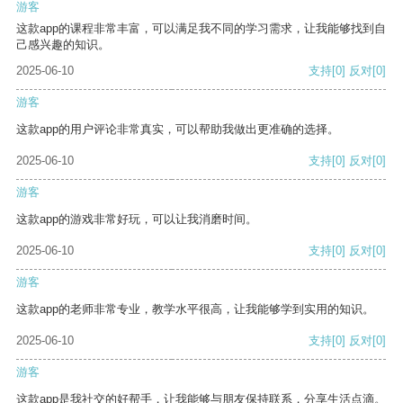
游客
这款app的课程非常丰富，可以满足我不同的学习需求，让我能够找到自
己感兴趣的知识。
2025-06-10
支持
[0]
反对
[0]
游客
这款app的用户评论非常真实，可以帮助我做出更准确的选择。
2025-06-10
支持
[0]
反对
[0]
游客
这款app的游戏非常好玩，可以让我消磨时间。
2025-06-10
支持
[0]
反对
[0]
游客
这款app的老师非常专业，教学水平很高，让我能够学到实用的知识。
2025-06-10
支持
[0]
反对
[0]
游客
这款app是我社交的好帮手，让我能够与朋友保持联系，分享生活点滴。