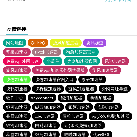
友情链接
网站地图
QuickQ
旋风加速度器
旋风加速
坚果加速器
tiktok加速器
狗急加速器官网
免费vqn外网加速
小蓝鸟
优途加速器官网
风驰加速器
旋风加速器
免费vps加速器外网苹果版
旋风加速度器
快连加速器
快连加速器官网入口
原子加速器
快鸭加速器
快柠檬加速器
旋风加速度器
外网网址导航
软件中心
anyconnect
银河加速器
暴雪加速器
银河加速器
纵云梯加速器
银河加速器
海鸥加速器
暴雪加速器
abc加速器
青柠加速器
vp(永久免费)加速器
银河加速器
白鲸加速器
vp(永久免费)加速器
暴雪加速器
银河加速器
哇哇加速器
优云666