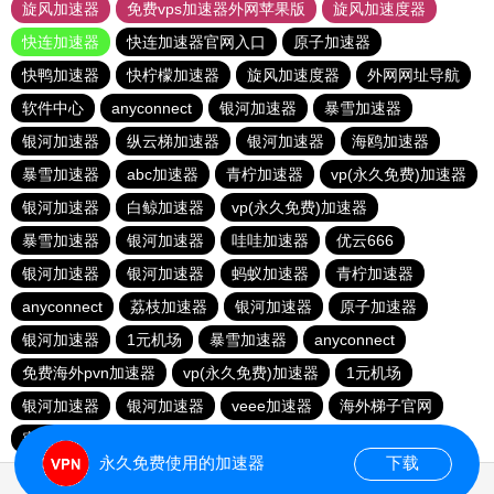
旋风加速器
免费vps加速器外网苹果版
旋风加速度器
快连加速器
快连加速器官网入口
原子加速器
快鸭加速器
快柠檬加速器
旋风加速度器
外网网址导航
软件中心
anyconnect
银河加速器
暴雪加速器
银河加速器
纵云梯加速器
银河加速器
海鸥加速器
暴雪加速器
abc加速器
青柠加速器
vp(永久免费)加速器
银河加速器
白鲸加速器
vp(永久免费)加速器
暴雪加速器
银河加速器
哇哇加速器
优云666
银河加速器
银河加速器
蚂蚁加速器
青柠加速器
anyconnect
荔枝加速器
银河加速器
原子加速器
银河加速器
1元机场
暴雪加速器
anyconnect
免费海外pvn加速器
vp(永久免费)加速器
1元机场
银河加速器
银河加速器
veee加速器
海外梯子官网
蜜蜂加速器
番石榴加速器
速鹰666
银河加速器
永久免费使用的加速器
下载