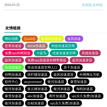
2024-03-25
支持
[0]
反对
[0]
友情链接
网站地图
QuickQ
旋风加速度器
旋风加速
坚果加速器
tiktok加速器
狗急加速器官网
免费vqn外网加速
小蓝鸟
优途加速器官网
风驰加速器
旋风加速器
免费vps加速器外网苹果版
旋风加速度器
快连加速器
快连加速器官网入口
原子加速器
快鸭加速器
快柠檬加速器
旋风加速度器
外网网址导航
软件中心
anyconnect
银河加速器
暴雪加速器
银河加速器
纵云梯加速器
银河加速器
海鸥加速器
暴雪加速器
abc加速器
青柠加速器
vp(永久免费)加速器
银河加速器
白鲸加速器
vp(永久免费)加速器