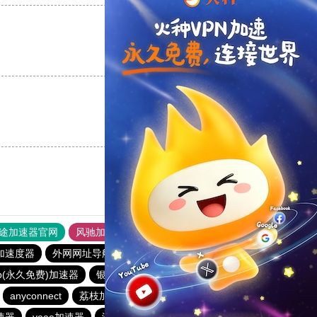
支持
[0]
反对
[0]
支持
[0]
反对
[0]
途加速器官网
风驰加速器
旋风加速器
加速度器
外网网址导航
软件中心
anyconnect
p(永久免费)加速器
银河加速器
白鲸加速器
anyconnect
荔枝加速器
银河加速器
原子加速器
速器
veee加速器
海外梯子官网
蜜蜂加速器