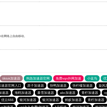
你在网络上自由移动。
tiktok加速器
狗急加速器官网
免费vqn外网加速
小蓝鸟
优
加速器官网入口
原子加速器
快鸭加速器
快柠檬加速器
旋风
加速器
海鸥加速器
暴雪加速器
abc加速器
青柠加速器
v
优云666
银河加速器
银河加速器
蚂蚁加速器
青柠加速器
vn加速器
vp(永久免费)加速器
1元机场
银河加速器
银河加